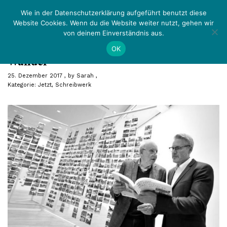
Zurück
Menü
Wie in der Datenschutzerklärung aufgeführt benutzt diese
Website Cookies. Wenn du die Website weiter nutzt, gehen wir
von deinem Einverständnis aus.
Wege zur Metropole Ruhr – Heimat im
OK
Wandel
25. Dezember 2017
by
Sarah
Kategorie:
Jetzt
,
Schreibwerk