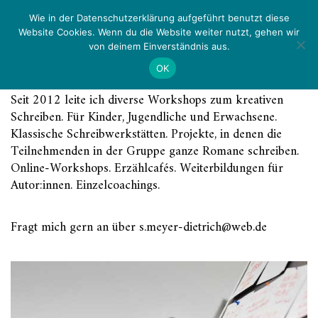
Zurück
Menü
Wie in der Datenschutzerklärung aufgeführt benutzt diese
Website Cookies. Wenn du die Website weiter nutzt, gehen wir
von deinem Einverständnis aus.
Werkstattleiterin
OK
Seit 2012 leite ich diverse Workshops zum kreativen
Schreiben. Für Kinder, Jugendliche und Erwachsene.
Klassische Schreibwerkstätten. Projekte, in denen die
Teilnehmenden in der Gruppe ganze Romane schreiben.
Online-Workshops. Erzählcafés. Weiterbildungen für
Autor:innen. Einzelcoachings.
Fragt mich gern an über s.meyer-dietrich@web.de