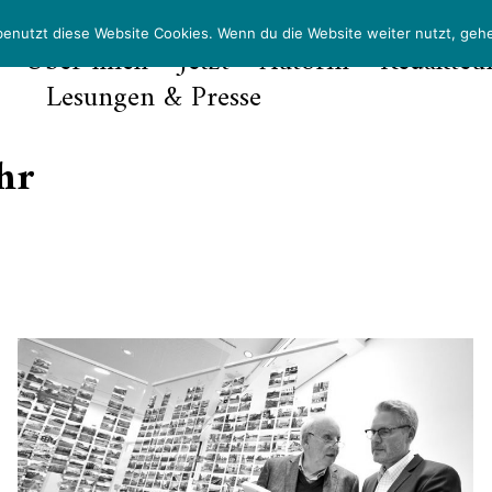
benutzt diese Website Cookies. Wenn du die Website weiter nutzt, geh
Über mich
Jetzt
Autorin
Redakteu
Lesungen & Presse
hr