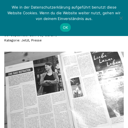
Zurück
Menü
Wie in der Datenschutzerklärung aufgeführt benutzt diese
Website Cookies. Wenn du die Website weiter nutzt, gehen wir
von deinem Einverständnis aus.
coolibri Literaturspecial
OK
30. September 2017
by
Sarah
Kategorie:
Jetzt
,
Presse