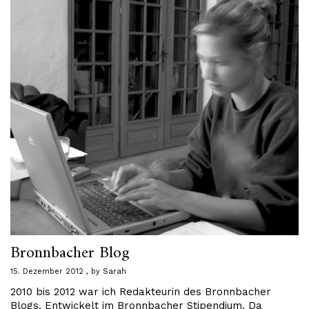
Bronnbacher Blog
15. Dezember 2012
by
Sarah
2010 bis 2012 war ich Redakteurin des Bronnbacher
Blogs. Entwickelt im Bronnbacher Stipendium. Da