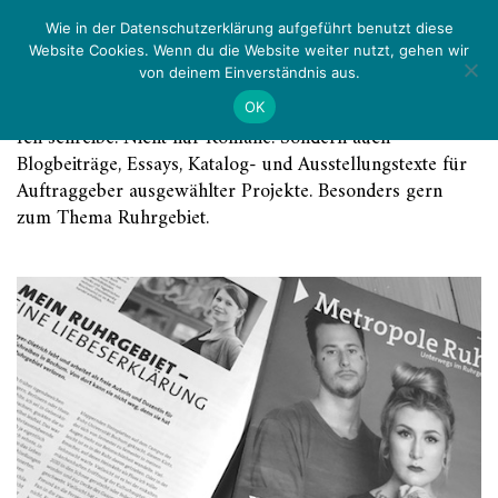
Zurück
Menü
Wie in der Datenschutzerklärung aufgeführt benutzt diese
Website Cookies. Wenn du die Website weiter nutzt, gehen wir
von deinem Einverständnis aus.
Kategorie:
Schreibwerk
OK
Ich schreibe. Nicht nur Romane. Sondern auch
Blogbeiträge, Essays, Katalog- und Ausstellungstexte für
Auftraggeber ausgewählter Projekte. Besonders gern
zum Thema Ruhrgebiet.