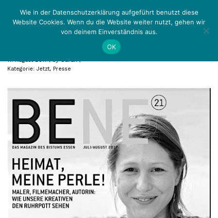
Zurück
Menü
Wie in der Datenschutzerklärung aufgeführt benutzt diese
Website Cookies. Wenn du die Website weiter nutzt, gehen wir
von deinem Einverständnis aus.
Covergirl
OK
17. August 2017
by
Sarah
Kategorie:
Jetzt
,
Presse