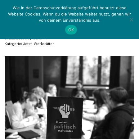
Zurück
Menü
Wie in der Datenschutzerklärung aufgeführt benutzt diese
Website Cookies. Wenn du die Website weiter nutzt, gehen wir
von deinem Einverständnis aus.
Gewinnerworkshop Ruhrpoeten
OK
3. Mai 2018
by
Sarah
Kategorie:
Jetzt
,
Werkstätten