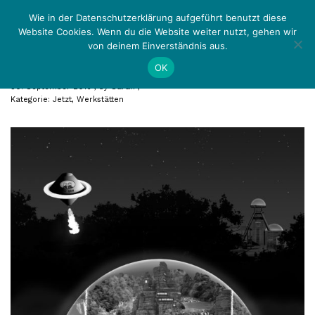
Zurück
Menü
Wie in der Datenschutzerklärung aufgeführt benutzt diese
Website Cookies. Wenn du die Website weiter nutzt, gehen wir
von deinem Einverständnis aus.
Raumschiff Enterprise
OK
30. September 2016
by
Sarah
Kategorie:
Jetzt
,
Werkstätten