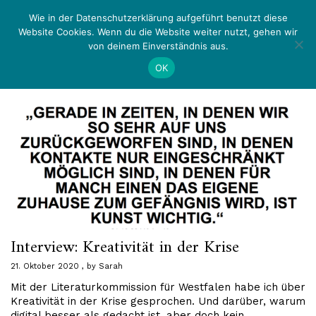
Zurück
Menü
Wie in der Datenschutzerklärung aufgeführt benutzt diese
Website Cookies. Wenn du die Website weiter nutzt, gehen wir
von deinem Einverständnis aus.
Schlagwort:
Corona
OK
Interview: Kreativität in der Krise
21. Oktober 2020
by
Sarah
Mit der Literaturkommission für Westfalen habe ich über
Kreativität in der Krise gesprochen. Und darüber, warum
digital besser als gedacht ist, aber doch kein